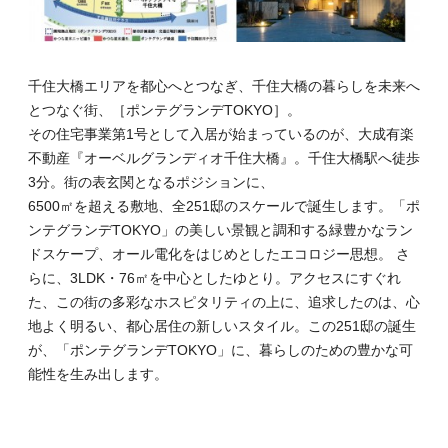
千住大橋エリアを都心へとつなぎ、千住大橋の暮らしを未来へ
とつなぐ街、［ポンテグランデTOKYO］。
その住宅事業第1号として入居が始まっているのが、大成有楽
不動産『オーベルグランディオ千住大橋』。千住大橋駅へ徒歩
3分。街の表玄関となるポジションに、
6500㎡を超える敷地、全251邸のスケールで誕生します。「ポ
ンテグランデTOKYO」の美しい景観と調和する緑豊かなラン
ドスケープ、オール電化をはじめとしたエコロジー思想。 さ
らに、3LDK・76㎡を中心としたゆとり。アクセスにすぐれ
た、この街の多彩なホスピタリティの上に、追求したのは、心
地よく明るい、都心居住の新しいスタイル。この251邸の誕生
が、「ポンテグランデTOKYO」に、暮らしのための豊かな可
能性を生み出します。