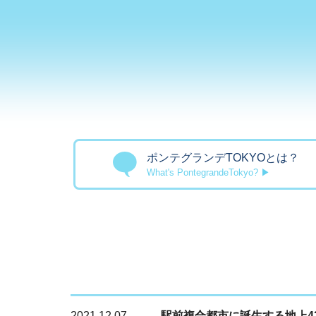
ポンテグランデTOKYOとは？
What's PontegrandeTokyo? ▶
2021.12.07
駅前複合都市に誕生する地上4